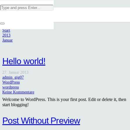
Monat:
Januar 2013
Start
2013
Januar
Hello world!
27. Januar 2013
admin_gig07
WordPress
wordpress
Keine Kommentare
Welcome to WordPress. This is your first post. Edit or delete it, then
start blogging!
Post Without Preview