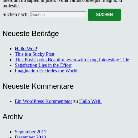
interdum mi sapien ut justo. Nulla varius consequat magna, id
molestie…
Suchen nach:
Neueste Beiträge
Hallo Welt!
This is a Sticky Post
This Post Looks Beautiful even with Long Interesting Title
Satisfaction Lies in the Effort
Imagination Encircles the World
Neueste Kommentare
Ein WordPress-Kommentator
zu
Hallo Welt!
Archiv
September 2017
Dezember 2013