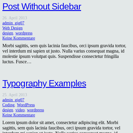
Post Without Sidebar
26. April 2013
admin_gig07
Web Design
design
,
wordpress
Keine Kommentare
Morbi sagittis, sem quis lacinia faucibus, orci ipsum gravida tortor,
vel interdum mi sapien ut justo. Nulla varius consequat magna, id
molestie ipsum volutpat quis. Suspendisse consectetur fringilla
luctus. Fusce…
Typography Examples
25. April 2013
admin_gig07
Coding
,
WordPress
design
,
video
,
wordpress
Keine Kommentare
Lorem ipsum dolor sit amet, consectetur adipiscing elit. Morbi
sagittis, sem quis lacinia faucibus, orci ipsum gravida tortor, vel