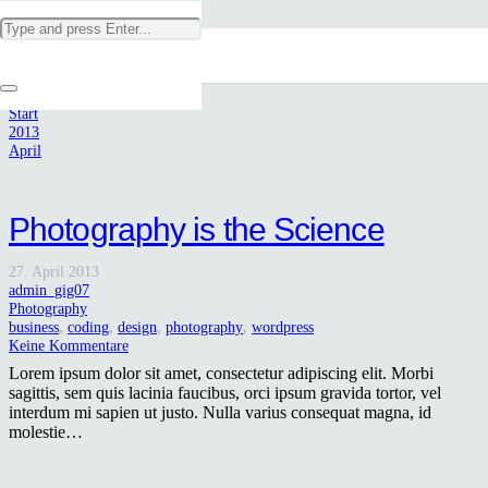
Monat:
April 2013
Start
2013
April
Photography is the Science
27. April 2013
admin_gig07
Photography
business
,
coding
,
design
,
photography
,
wordpress
Keine Kommentare
Lorem ipsum dolor sit amet, consectetur adipiscing elit. Morbi
sagittis, sem quis lacinia faucibus, orci ipsum gravida tortor, vel
interdum mi sapien ut justo. Nulla varius consequat magna, id
molestie…